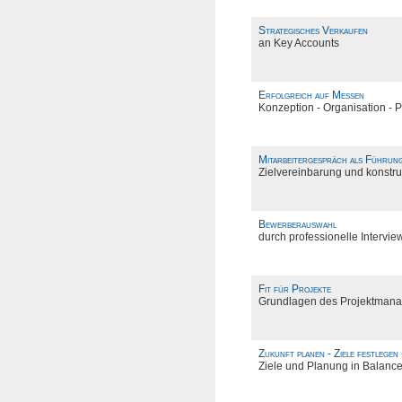
Strategisches Verkaufen
an Key Accounts
Erfolgreich auf Messen
Konzeption - Organisation - 
Mitarbeitergespräch als Führun
Zielvereinbarung und konstruk
Bewerberauswahl
durch professionelle Intervie
Fit für Projekte
Grundlagen des Projektman
Zukunft planen - Ziele festlegen
Ziele und Planung in Balanc