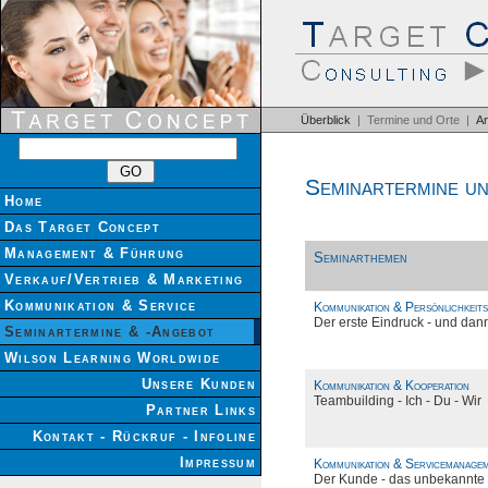
Überblick
| Termine und Orte |
A
Seminartermine u
Home
Das Target Concept
Management & Führung
Seminarthemen
Verkauf/Vertrieb & Marketing
Kommunikation & Service
Kommunikation & Persönlichkeits
Der erste Eindruck - und dann 
Seminartermine & -Angebot
Wilson Learning Worldwide
Unsere Kunden
Kommunikation & Kooperation
Teambuilding - Ich - Du - Wir
Partner Links
Kontakt - Rückruf - Infoline
Impressum
Kommunikation & Servicemanage
Der Kunde - das unbekannt