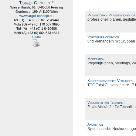
®
T
C
ARGET
ONCEPT
Wiesenthalstr. 61, D-85356 Freising
Quellenstr. 199, A-1100 Wien
Präsentorik - Präsentationen die
www.target-concept.eu
professionell planen, gestalt
Tel. (D) +49 (0) 8161 2349441
Mobil (D) +49 (0) 170 537 9695
Tel. (A) +43 (0) 1 6410606
Mobil (A) +43 (0) 664 543 4344
Verkaufspräsentation
E-Mail
und Verhandeln mit Gruppen
Moderation
Projektgruppen, Meetings, Wo
Kundenorientiertes Verkaufen
TCC Total Customer care - 7 
Verkaufen für Techniker
Fit als Verkäufer für Technik 
Akqusition
Systematische Neukundeng