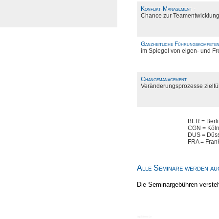
Konflikt-Management -
Chance zur Teamentwicklun
Ganzheitliche Führungskompete
im Spiegel von eigen- und
Changemanagement
Veränderungsprozesse zielfü
BER = Berl
CGN = Köl
DUS = Düss
FRA = Frank
Alle Seminare werden au
Die Seminargebühren verste
egelstein.de