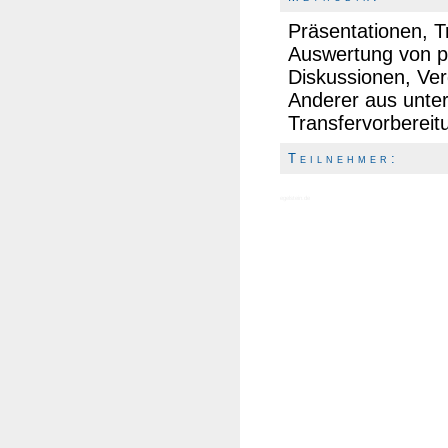
Präsentationen, T
Auswertung von p
Diskussionen, Ve
Anderer aus unte
Transfervorbereit
T e i l n e h m e r :
egelstein.de