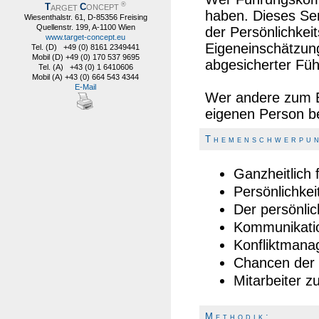
®
T
C
ARGET
ONCEPT
haben. Dieses Sem
Wiesenthalstr. 61, D-85356 Freising
Quellenstr. 199, A-1100 Wien
der Persönlichkei
www.target-concept.eu
Eigeneinschätzung
Tel. (D) +49 (0) 8161 2349441
Mobil (D) +49 (0) 170 537 9695
abgesicherter Fü
Tel. (A) +43 (0) 1 6410606
Mobil (A) +43 (0) 664 543 4344
E-Mail
Wer andere zum Er
eigenen Person b
T h e m e n s c h w e r p u n
Ganzheitlich 
Persönlichkei
Der persönlic
Kommunikati
Konfliktman
Chancen der 
Mitarbeiter z
M e t h o d i k :