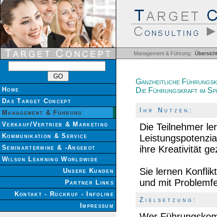
Management & Führung:
Übersich
Ganzheitliche Führungs
Home
Die Führungskraft im Sp
Das Target Concept
I h r N u t z e n :
Management & Führung
Verkauf/Vertrieb & Marketing
Die Teilnehmer le
Kommunikation & Service
Leistungspotenzia
Seminartermine & -Angebot
ihre Kreativität ge
Wilson Learning Worldwide
Sie lernen Konfli
Unsere Kunden
und mit Problemfe
Partner Links
Kontakt - Rückruf - Infoline
Z i e l s e t z u n g :
Impressum
Wer Führungskomp