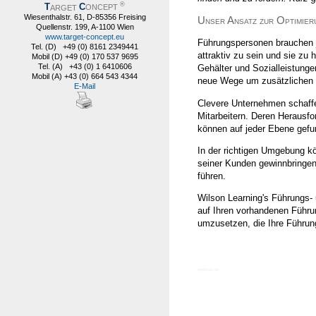
®
T
C
ARGET
ONCEPT
Wiesenthalstr. 61, D-85356 Freising
Unser Ansatz zur Optimier
Quellenstr. 199, A-1100 Wien
www.target-concept.eu
Führungspersonen brauchen jet
Tel. (D) +49 (0) 8161 2349441
attraktiv zu sein und sie zu
Mobil (D) +49 (0) 170 537 9695
Tel. (A) +43 (0) 1 6410606
Gehälter und Sozialleistung
Mobil (A) +43 (0) 664 543 4344
neue Wege um zusätzlichen
E-Mail
Clevere Unternehmen schaffe
Mitarbeitern. Deren Herausfor
können auf jeder Ebene gefu
In der richtigen Umgebung k
seiner Kunden gewinnbringend
führen.
Wilson Learning's Führungs-
auf Ihren vorhandenen Führu
umzusetzen, die Ihre Führung
egelstein.de