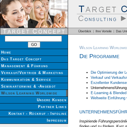
Überblick
|
Ihre Vorteile
|
Das Un
Wilson Learning Worldwid
Home
Die Programme
Das Target Concept
Management & Führung
Die Optimierung der L
Verkauf/Vertrieb & Marketing
Verkauf und Verkauf
Kommunikation & Service
Exzellenter Kundense
Seminartermine & -Angebot
Unternehmensführun
E-Learning & Blended
Wilson Learning Worldwide
Weltweite Einführung
Unsere Kunden
Partner Links
UNTERNEHMENSFÜHR
Kontakt - Rückruf - Infoline
Impressum
Inspiriende Führungspersönli
finden und zu fördern. Kurz