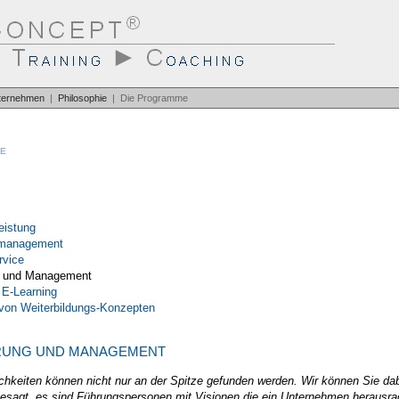
ternehmen
|
Philosophie
| Die Programme
e
eistung
smanagement
rvice
g und Management
 E-Learning
 von Weiterbildungs-Konzepten
UNG UND MANAGEMENT
chkeiten können nicht nur an der Spitze gefunden werden. Wir können Sie dab
 gesagt, es sind Führungspersonen mit Visionen die ein Unternehmen herausra