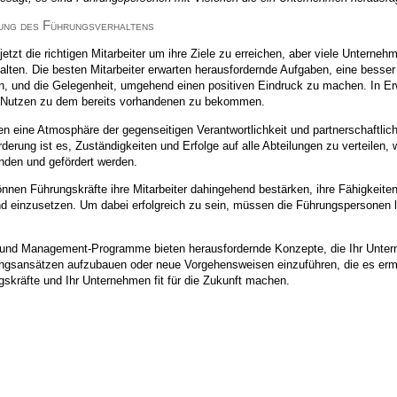
ung des Führungsverhaltens
zt die richtigen Mitarbeiter um ihre Ziele zu erreichen, aber viele Unternehme
 halten. Die besten Mitarbeiter erwarten herausfordernde Aufgaben, eine bes
en, und die Gelegenheit, umgehend einen positiven Eindruck zu machen. In 
 Nutzen zu dem bereits vorhandenen zu bekommen.
n eine Atmosphäre der gegenseitigen Verantwortlichkeit und partnerschaftl
derung ist es, Zuständigkeiten und Erfolge auf alle Abteilungen zu verteilen, w
nden und gefördert werden.
önnen Führungskräfte ihre Mitarbeiter dahingehend bestärken, ihre Fähigke
 einzusetzen. Um dabei erfolgreich zu sein, müssen die Führungspersonen lern
 und Management-Programme bieten herausfordernde Konzepte, die Ihr Unterne
ngsansätzen aufzubauen oder neue Vorgehensweisen einzuführen, die es erm
skräfte und Ihr Unternehmen fit für die Zukunft machen.