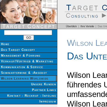
Überblick
|
Ihre Vorteile
| Das Un
Wilson Le
Home
Das Target Concept
Das Unte
Management & Führung
Verkauf/Vertrieb & Marketing
Kommunikation & Service
Seminartermine & -Angebot
Wilson Learn
Wilson Learning Worldwide
führendes 
Unsere Kunden
Partner Links
umfassend
Kontakt - Rückruf - Infoline
Impressum
Wilson Learn