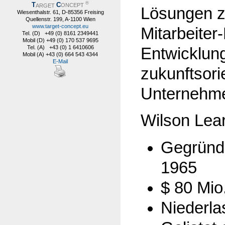
®
T
C
ARGET
ONCEPT
Lösungen z
Wiesenthalstr. 61, D-85356 Freising
Quellenstr. 199, A-1100 Wien
www.target-concept.eu
Mitarbeiter
Tel. (D) +49 (0) 8161 2349441
Mobil (D) +49 (0) 170 537 9695
Tel. (A) +43 (0) 1 6410606
Entwicklun
Mobil (A) +43 (0) 664 543 4344
E-Mail
zukunftsori
Unternehme
Wilson Lear
Gegründe
1965
$ 80 Mio
Niederla