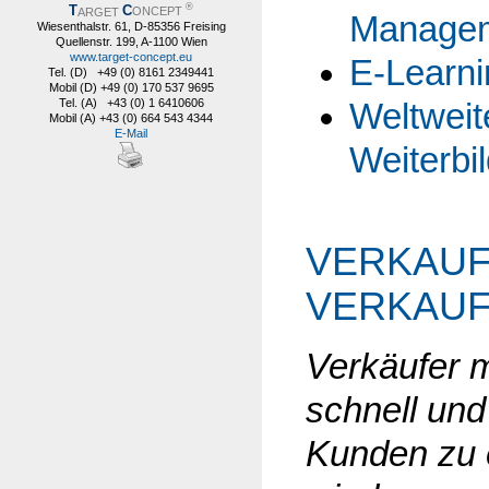
®
T
C
ARGET
ONCEPT
Manage
Wiesenthalstr. 61, D-85356 Freising
Quellenstr. 199, A-1100 Wien
www.target-concept.eu
E-Learni
Tel. (D) +49 (0) 8161 2349441
Mobil (D) +49 (0) 170 537 9695
Tel. (A) +43 (0) 1 6410606
Weltweit
Mobil (A) +43 (0) 664 543 4344
E-Mail
Weiterbi
VERKAUF
VERKAU
Verkäufer m
schnell und
Kunden zu 