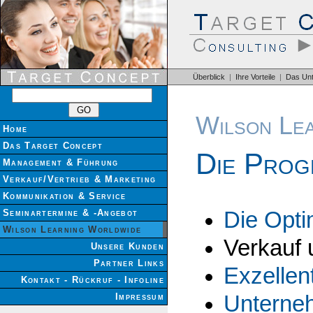
Überblick
|
Ihre Vorteile
|
Das Un
Wilson Le
Home
Das Target Concept
Die Prog
Management & Führung
Verkauf/Vertrieb & Marketing
Kommunikation & Service
Seminartermine & -Angebot
Die Opti
Wilson Learning Worldwide
Verkauf
Unsere Kunden
Partner Links
Exzellen
Kontakt - Rückruf - Infoline
Impressum
Unterne