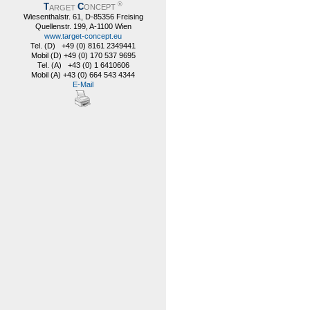
®
T
C
ARGET
ONCEPT
Wiesenthalstr. 61, D-85356 Freising
Quellenstr. 199, A-1100 Wien
www.target-concept.eu
Tel. (D) +49 (0) 8161 2349441
Mobil (D) +49 (0) 170 537 9695
Tel. (A) +43 (0) 1 6410606
Mobil (A) +43 (0) 664 543 4344
E-Mail