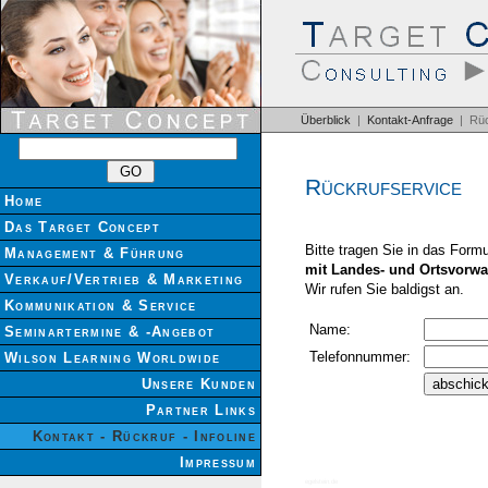
Überblick
|
Kontakt-Anfrage
| Rüc
Rückrufservice
Home
Das Target Concept
Bitte tragen Sie in das Form
Management & Führung
mit Landes- und Ortsvorwa
Verkauf/Vertrieb & Marketing
Wir rufen Sie baldigst an.
Kommunikation & Service
Name:
Seminartermine & -Angebot
Telefonnummer:
Wilson Learning Worldwide
Unsere Kunden
Partner Links
Kontakt - Rückruf - Infoline
Impressum
egelstein.de