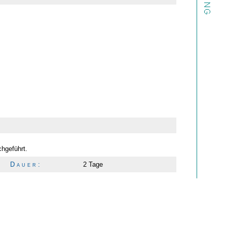
hgeführt.
D a u e r :
2 Tage