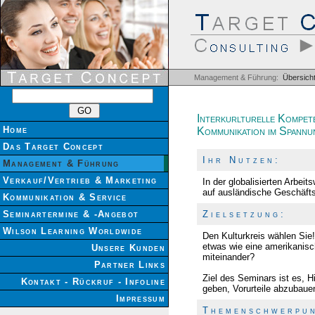
Management & Führung:
Übersich
Interkurlturelle Kompet
Home
Kommunikation im Spannu
Das Target Concept
I h r N u t z e n :
Management & Führung
Verkauf/Vertrieb & Marketing
In der globalisierten Arbeit
auf ausländische Geschäfts
Kommunikation & Service
Seminartermine & -Angebot
Z i e l s e t z u n g :
Wilson Learning Worldwide
Den Kulturkreis wählen Sie!
etwas wie eine amerikanisc
Unsere Kunden
miteinander?
Partner Links
Ziel des Seminars ist es, 
Kontakt - Rückruf - Infoline
geben, Vorurteile abzubaue
Impressum
T h e m e n s c h w e r p u n