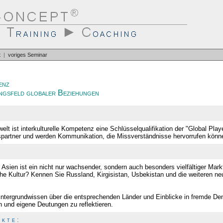
t
|
voriges Seminar
enz
ngsfeld globaler Beziehungen
swelt ist interkulturelle Kompetenz eine Schlüsselqualifikation der "Global Pl
partner und werden Kommunikation, die Missverständnisse hervorrufen könne
 Asien ist ein nicht nur wachsender, sondern auch besonders vielfältiger Mar
he Kultur? Kennen Sie Russland, Kirgisistan, Usbekistan und die weiteren n
Hintergrundwissen über die entsprechenden Länder und Einblicke in fremde De
n und eigene Deutungen zu reflektieren.
 k t e :