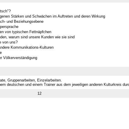
utsch"?
genen Stärken und Schwächen im Auftreten und deren Wirkung
ach- und Beziehungsebene
rpersprache
en von typischen Fettnäpfchen
den, warum sind unsere Kunden wie sie sind
e von uns?
 andere Kommunikations-Kulturen
e
er Völkerverständigung
ate, Gruppenarbeiten, Einzelarbeiten.
nem deutschen und einem Trainer aus dem jeweiligen anderen Kulturkreis durc
12