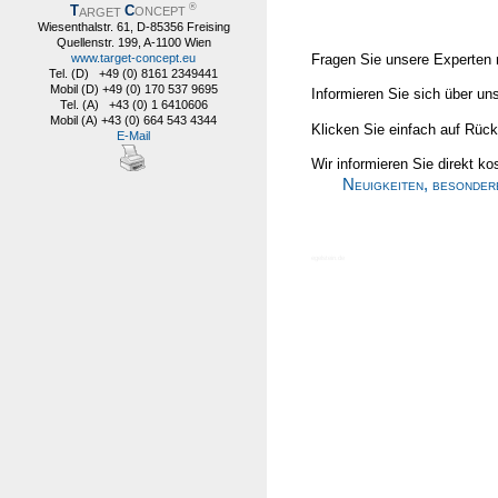
®
T
C
ARGET
ONCEPT
Wiesenthalstr. 61, D-85356 Freising
Quellenstr. 199, A-1100 Wien
Fragen Sie unsere Experten 
www.target-concept.eu
Tel. (D) +49 (0) 8161 2349441
Mobil (D) +49 (0) 170 537 9695
Informieren Sie sich über un
Tel. (A) +43 (0) 1 6410606
Mobil (A) +43 (0) 664 543 4344
Klicken Sie einfach auf Rückr
E-Mail
Wir informieren Sie direkt ko
Neuigkeiten, besonde
egelstein.de