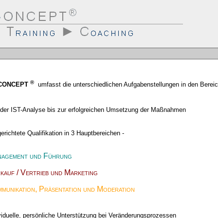
ktmanagement - Seminare in Deutschland Österreich
iktmanagement
ndex
Info
uchmaschineneintrag
®
 CONCEPT
umfasst die unterschiedlichen Aufgabenstellungen in den Berei
 der IST-Analyse bis zur erfolgreichen Umsetzung der Maßnahmen
gerichtete Qualifikation in 3 Hauptbereichen -
agement und Führung
kauf / Vertrieb und Marketing
munikation, Präsentation und Moderation
viduelle, persönliche Unterstützung bei Veränderungsprozessen