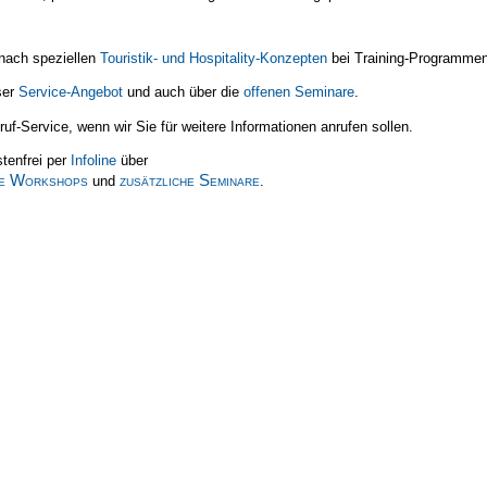
nach speziellen
Touristik- und Hospitality-Konzepten
bei Training-Programmen
ser
Service-Angebot
und auch über die
offenen Seminare
.
uf-Service, wenn wir Sie für weitere Informationen anrufen sollen.
stenfrei per
Infoline
über
re Workshops
zusätzliche Seminare
und
.