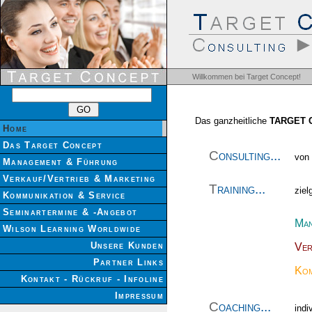
Rhetorik, Marketing, Konfli
Rhetorik
Marketing
Konfl
Deutschland
Österreich
I
Promotion -
PromoMasters S
Willkommen bei Target Concept!
Das ganzheitliche
TARGET
Home
Das Target Concept
C
onsulting...
von
Management & Führung
Verkauf/Vertrieb & Marketing
T
raining...
ziel
Kommunikation & Service
Seminartermine & -Angebot
Man
Wilson Learning Worldwide
Unsere Kunden
Ver
Partner Links
Kom
Kontakt - Rückruf - Infoline
Impressum
C
oaching...
indi